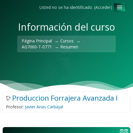
Usted no se ha identificado. (
Acceder
)
Español - Internacional ‎(es)‎
Información del curso
Página Principal
→
Cursos
→
AG7060-T-0771
→
Resumen
Produccion Forrajera Avanzada I
Profesor:
Javier Arias Carbajal