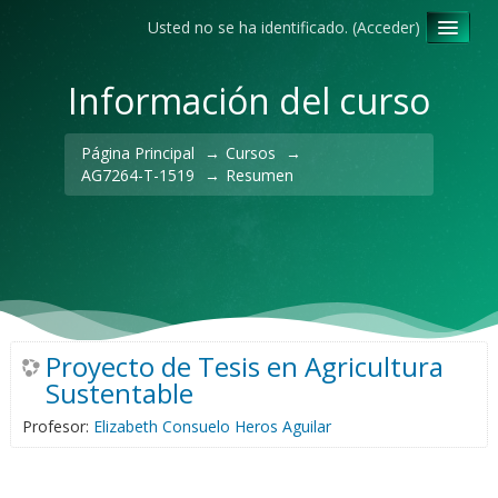
Usted no se ha identificado. (
Acceder
)
Español - Internacional ‎(es)‎
Información del curso
Página Principal
→
Cursos
→
AG7264-T-1519
→
Resumen
Proyecto de Tesis en Agricultura
Sustentable
Profesor:
Elizabeth Consuelo Heros Aguilar