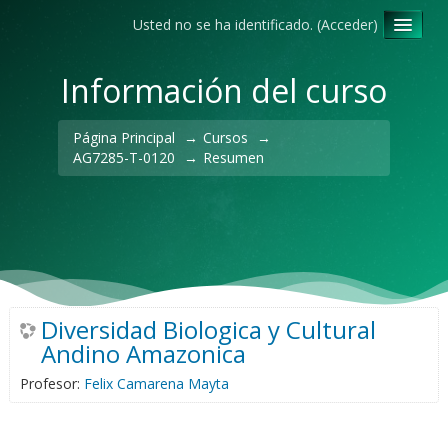
Usted no se ha identificado. (
Acceder
)
Español - Internacional ‎(es)‎
Información del curso
Página Principal
→
Cursos
→
AG7285-T-0120
→
Resumen
Diversidad Biologica y Cultural
Andino Amazonica
Profesor:
Felix Camarena Mayta