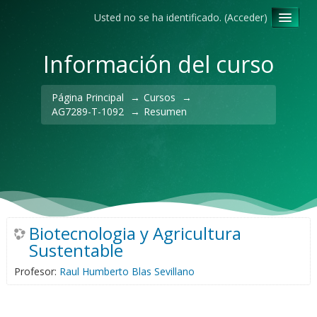
Usted no se ha identificado. (
Acceder
)
Español - Internacional ‎(es)‎
Información del curso
Página Principal
→
Cursos
→
AG7289-T-1092
→
Resumen
Biotecnologia y Agricultura
Sustentable
Profesor:
Raul Humberto Blas Sevillano