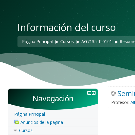
Información del curso
Página Principal
▶︎
Cursos
▶︎
AG7135-T-0101
▶︎
Resum
Semin
Navegación
Profesor:
Al
Página Principal
Anuncios de la página
Cursos